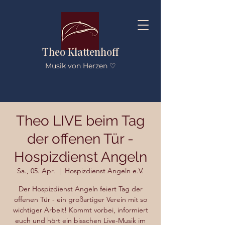
Theo Klattenhoff
Musik von Herzen ♡
Theo LIVE beim Tag
der offenen Tür -
Hospizdienst Angeln
Sa., 05. Apr.
  |  
Hospizdienst Angeln e.V.
Der Hospizdienst Angeln feiert Tag der
offenen Tür - ein großartiger Verein mit so
wichtiger Arbeit! Kommt vorbei, informiert
euch und hört ein bisschen Live-Musik im