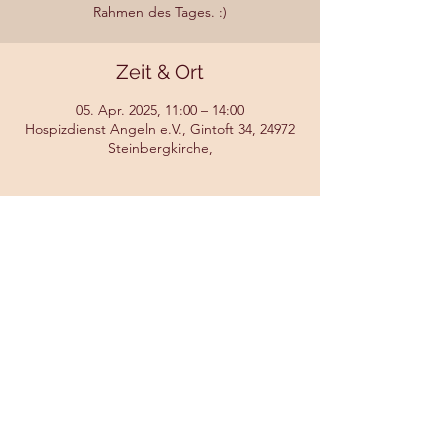
Rahmen des Tages. :)
Zeit & Ort
05. Apr. 2025, 11:00 – 14:00
Hospizdienst Angeln e.V., Gintoft 34, 24972
Steinbergkirche,
Diese Veranstaltung teilen
©2023 Theo Klattenhoff. Photos by L.
Milau, K.
Oldenburg, Mommsen Fotografie, Annika
Magnussen - Danke!