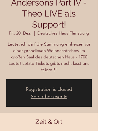
Andersons Part IV -
Theo LIVE als
Support!
Fr., 20. Dez.
  |  
Deutsches Haus Flensburg
Leute, ich darf die Stimmung einheizen vor
einer grandiosen Weihnachtsshow im
großen Saal des deutschen Haus - 1700
Leute! Letzte Tickets gibts noch, lasst uns
feiern!!!
Registration is closed
See other events
Zeit & Ort
20. Dez. 2024, 19:30 – 23:30