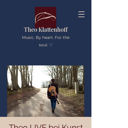
Theo Klattenhoff
Music. By heart. For the
soul. ♡
Theo LIVE bei Kunst