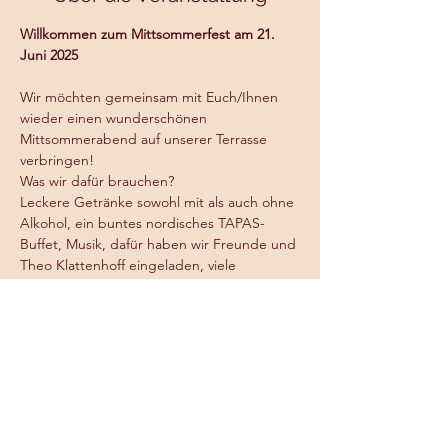
Willkommen zum Mittsommerfest am 21. 
Juni 2025
Wir möchten gemeinsam mit Euch/Ihnen 
wieder einen wunderschönen 
Mittsommerabend auf unserer Terrasse 
verbringen!
Was wir dafür brauchen?
Leckere Getränke sowohl mit als auch ohne 
Alkohol, ein buntes nordisches TAPAS-
Buffet, Musik, dafür haben wir Freunde und 
Theo Klattenhoff eingeladen, viele 
gutgelaunte Gäste…!
Den größten Teil davon erledigen wir!
Wir freuen uns auf Euch/Sie ab 18 Uhr, es 
kostet incl. Buffet, Begrüßungsgetränk und 
Livemusik pro Person 52,50 €uro, Zaungäste 
zahlen bar und in den Hut für Musik…
Mehr